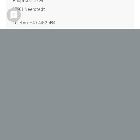
Hauptstraße 25
27801 Neerstedt
Telefon: +49-4432-484
Telefax: +49-4432-1276
E-Mail:
mail@heinztonne.de
Routenplaner
Wir benötigen
Ihre
Zustimmung, um
den Google
Maps-Service zu
laden!