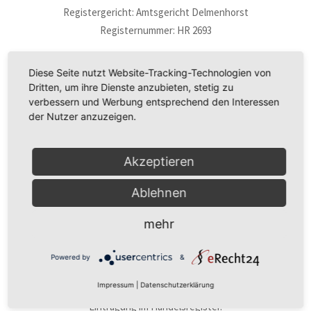
Registergericht: Amtsgericht Delmenhorst
Registernummer: HR 2693
Diese Seite nutzt Website-Tracking-Technologien von
Angaben gemäß § 5 TMG:
Dritten, um ihre Dienste anzubieten, stetig zu
Tonne GmbH
verbessern und Werbung entsprechend den Interessen
Hauptstraße 25
der Nutzer anzuzeigen.
27801 Neerstedt
Kontakt:
Akzeptieren
Telefon: +49-4432-484
Ablehnen
Telefax: +49-4432-1276
E-Mail:
mail@heinztonne.de
mehr
Vertretungsberechtigter Geschäftsführer:
Powered by
&
Klaus Tonne
Impressum
|
Datenschutzerklärung
Registereintrag:
Eintragung im Handelsregister.